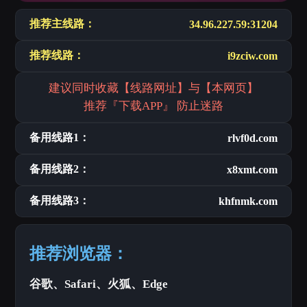
推荐主线路：
34.96.227.59:31204
推荐线路：
i9zciw.com
建议同时收藏【线路网址】与【本网页】
推荐『下载APP』 防止迷路
备用线路1：
rlvf0d.com
备用线路2：
x8xmt.com
备用线路3：
khfnmk.com
推荐浏览器：
谷歌、Safari、火狐、Edge